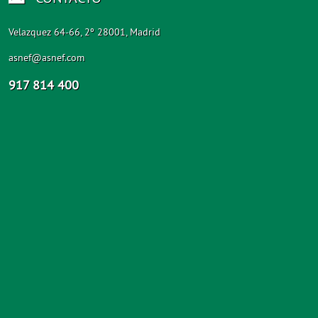
Velazquez 64-66, 2º 28001, Madrid
asnef@asnef.com
917 814 400