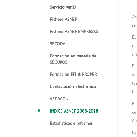
Servicio VerID
AS
Fichero ASNEF
cr
Fichero ASNEF EMPRESAS
El
SECODA
da
in
Formación en materia de
SEGUROS
E
Formación FIT & PROPER
vo
lo
Contratación Electrónica
lo
VEDACON
E
INDICE ASNEF 2008-2018
co
fo
Estadísticas e Informes
La