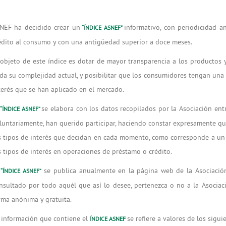
NEF ha decidido crear un
informativo, con periodicidad a
“ÍNDICE ASNEF"
édito al consumo y con una antigüedad superior a doce meses.
 objeto de este índice es dotar de mayor transparencia a los productos y
da su complejidad actual, y posibilitar que los consumidores tengan una r
terés que se han aplicado en el mercado.
l
se elabora con los datos recopilados por la Asociación ent
“ÍNDICE ASNEF”
luntariamente, han querido participar, haciendo constar expresamente qu
s tipos de interés que decidan en cada momento, como corresponde a un r
s tipos de interés en operaciones de préstamo o crédito.
l
se publica anualmente en la página web de la Asociación,
“ÍNDICE ASNEF”
nsultado por todo aquél que así lo desee, pertenezca o no a la Asociación
rma anónima y gratuita.
 información que contiene el
se refiere a valores de los sigu
ÍNDICE ASNEF