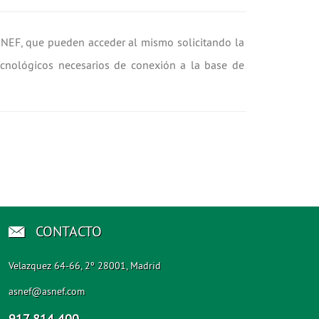
ASNEF, que pueden acceder al mismo solicitando la
ecnológicos necesarios de conexión a la base de
CONTACTO
Velazquez 64-66, 2º 28001, Madrid
asnef@asnef.com
917 814 400