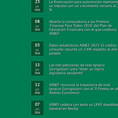
23
La financiación para automoción mantiene
su impulso con un crecimiento cercano al
jul.
%
2026
08
Abierta la convocatoria a los Premios
'Finanzas Para Todos 2026' del Plan de
jul.
Educación Financiera con el que colabora
2026
ASNEF
03
Datos estadísticos ASNEF 2025: El crédito 
consumo repunta un 2,4% respecto al año
jul.
pasado
2026
15
Las tres peticiones de José Ignacio
Goirigolzarri para "tener un marco
jun.
legislativo excelente"
2026
12
ASNEF reconoce la trayectoria de José
Ignacio Goirigolzarri con el 'II Premio en e
jun.
Ámbito Económico'
2026
07
ASNEF celebra con éxito su LXVII Asamble
General en Sevilla
jun.
2026